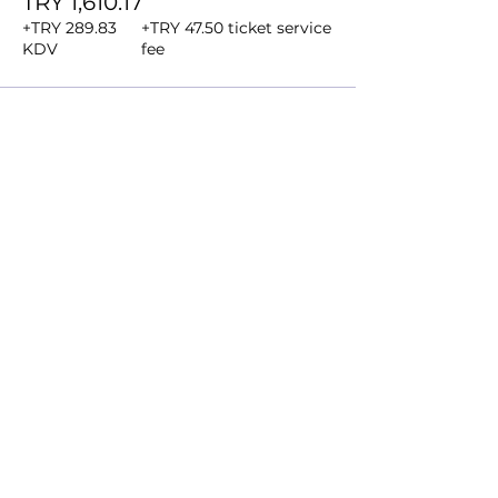
TRY 1,610.17
+TRY 289.83
+TRY 47.50 ticket service
KDV
fee
Bu Etkinliği Paylaş
ANATOLIAN
ORFF-SCHULWERK
ASSOCIATION
Distance Selling Regulations
Privacy Policy
Cancellation and Refund Policy
ORFF® and Orff-Schulwerk® are internationally registered trademarks owned by the Carl Orff Foundation.
Orffder uses this registered trademark under the licensed permission of the Carl Orff Foundation.
Created by