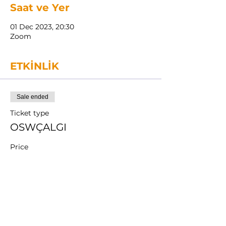
Saat ve Yer
01 Dec 2023, 20:30
Zoom
ETKİNLİK
Sale ended
Ticket type
OSWÇALGI
Price
TRY 1,750.00
+TRY 43.75 ticket service fee
Bu Etkinliği Paylaş