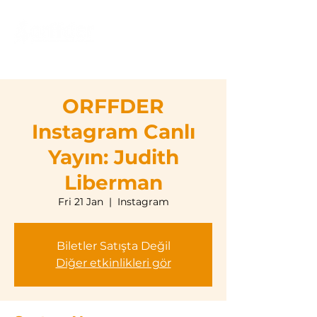
ORFFDER
Instagram Canlı
Yayın: Judith
Liberman
Fri 21 Jan
  |  
Instagram
Biletler Satışta Değil
Diğer etkinlikleri gör