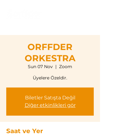
ORFFDER
ORKESTRA
Sun 07 Nov
  |  
Zoom
Üyelere Özeldir.
Biletler Satışta Değil
Diğer etkinlikleri gör
Saat ve Yer