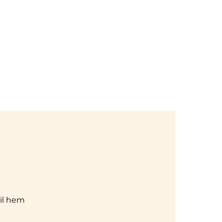
Login
ndar
Orffdergi
Memberships
Contact
ail hem