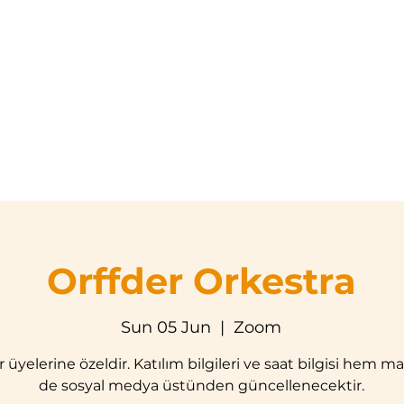
Home
About Us
Teaching Programs
Event Cale
Orffder Orkestra
Sun 05 Jun
  |  
Zoom
r üyelerine özeldir. Katılım bilgileri ve saat bilgisi hem m
de sosyal medya üstünden güncellenecektir.