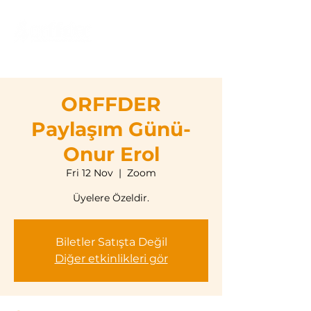
ORFFDER
Paylaşım Günü-
Onur Erol
Fri 12 Nov
  |  
Zoom
Üyelere Özeldir.
Biletler Satışta Değil
Diğer etkinlikleri gör