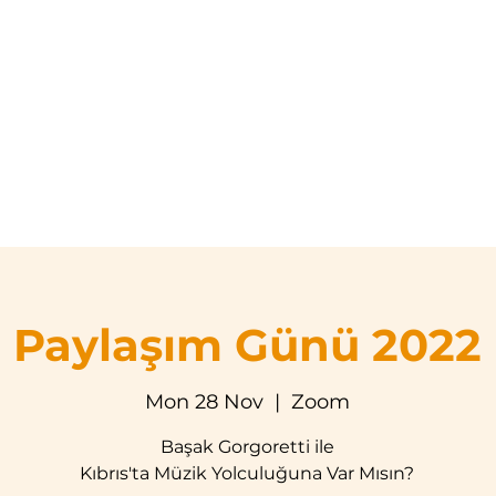
Home
About Us
Teaching Programs
Event Cale
Paylaşım Günü 2022
Mon 28 Nov
  |  
Zoom
Başak Gorgoretti ile
Kıbrıs'ta Müzik Yolculuğuna Var Mısın?