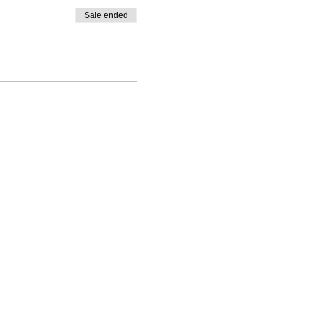
Sale ended
undation.
tion.
Created by