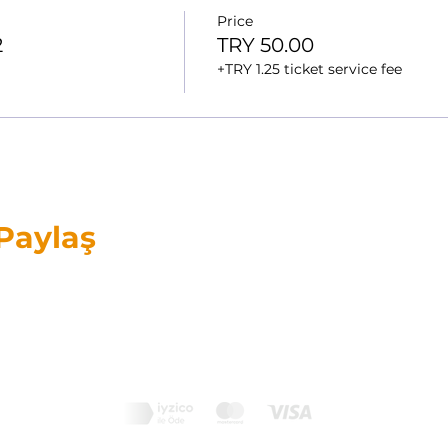
Price
2
TRY 50.00
+TRY 1.25 ticket service fee
 Paylaş
d Orff-Schulwerk® are internationally registered trademarks owned by the Carl Orff Fo
der uses this registered trademark under the licensed permission of the Carl Orff Founda