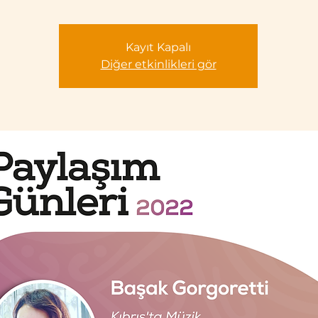
Kayıt Kapalı
Diğer etkinlikleri gör