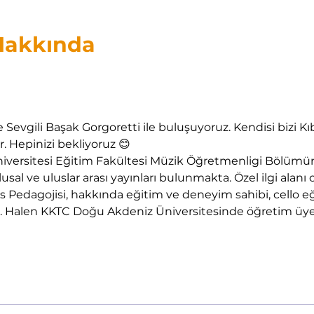
 Hakkında
gili Başak Gorgoretti ile buluşuyoruz. Kendisi bizi Kıbr
 Hepinizi bekliyoruz 😊 
Üniversitesi Eğitim Fakültesi Müzik Öğretmenligi Bölüm
sal ve uluslar arası yayınları bulunmakta. Özel ilgi alanı
Pedagojisi, hakkında eğitim ve deneyim sahibi, cello eği
a. Halen KKTC Doğu Akdeniz Üniversitesinde öğretim üyes