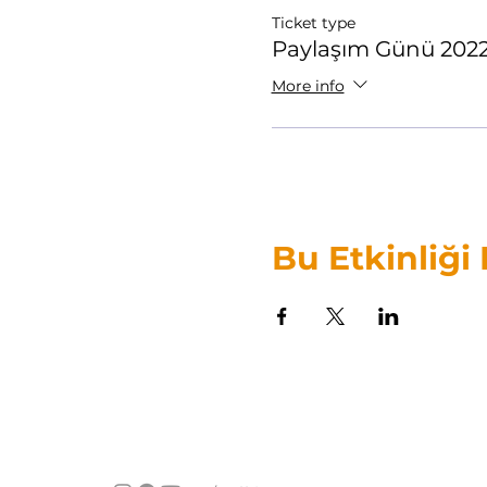
Ticket type
Paylaşım Günü 202
More info
Bu Etkinliği
ANATOLIAN
ORFF® an
ORFF-SCHULWERK
Orff
ASSOCIATION