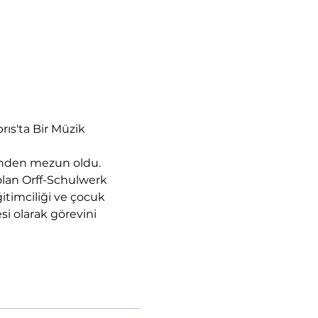
ıs'ta Bir Müzik 
ünden mezun oldu. 
 olan Orff-Schulwerk 
timciliği ve çocuk 
i olarak görevini 