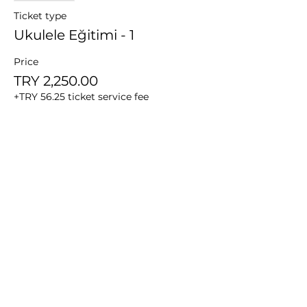
Ticket type
Ukulele Eğitimi - 1
Price
TRY 2,250.00
+TRY 56.25 ticket service fee
Bu Etkinliği Paylaş
ANATOLIAN
ORFF-SCHULWERK
ASSOCIATION