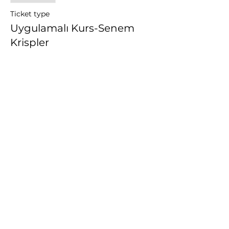
Ticket type
Uygulamalı Kurs-Senem
Krispler
Price
TRY 2,400.00
+TRY 60.00 ticket service fee
Bu Etkinliği Paylaş