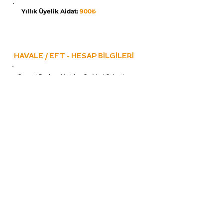
Yıllık Üyelik Aidat:
90
0₺
HAVALE / EFT - HESAP BİLGİLERİ
Garanti Bankası Harbiye Caddesi Şubesi
Hesap Adı :
Anadolu Orff Schulwerk Derneği
IBAN :
TR29
0006 2000 0780 0006
2943 33
Üyelik Formu Gönderim Adresi:
STK Master Danışmanlık Limited Şirketi
TomTom Mh. Nuri Ziya Sk. No:27/7 Kat:5
Beyoğlu/İSTANBUL
Telefon:
0 (212) 963 19 24