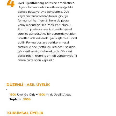
4
uyelik@orffder.org
adresine email atınız.
Ayrıca formun aslını mutlaka aşağıdaki
adrese posta yoluyla gönderiniz. Üye
kaydının tamamlanabilmesi için üye
formunun hem email hem de posta
yoluyla derneğe iletilmesi zorunludur.
Formun postalanması için verilen yasal
süre 30 gündür. Aksi bir durumda yatırılan
ücretler iade edilerek üyelik işlemleri iptal
edilir. Formu postaya verirken mesai
saatleri içinde (hafta içi) iletilecek şekilde
gönderilmesi gerekmektedir. Gönderi
adresindeki resmi işlemleri yürüten yetkili
firma hafta sonu kapalıdır.
DÜZENLİ - ASIL ÜYELİK
150₺
Üyeliğe Giriş
+
150₺
Yıllık Üyelik Aidatı
Toplam :
300₺
KURUMSAL ÜYELİK